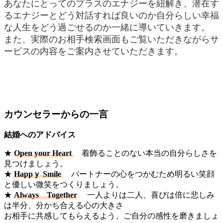
あなたにとってのプラスのエナジーを紐解き、潜在す
るエナジーとどう対話すれば良いのか自分らしい幸福
な人生をどう過ごせるのか一緒に導いていきます。
また、実際のお相手検索画面もご覧いただきながらサ
ービスの内容をご案内させていただきます。
カウンセラーからの一言
結婚へのアドバイス
★
Open your Heart
着飾ることのない本当の自分らしさを
見つけましょう。
★
Happｙ Smile
パートナーの心をつかむため明るい笑顔
と優しい微笑をつくりましょう。
★
Always Together
一人よりは二人、喜びは倍に悲しみ
は半分、分かち合える心の大きさ
お相手に共感してもらえるよう、ご自分の感性を磨きましょ