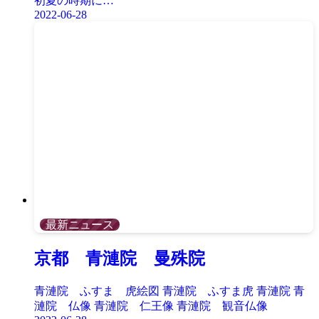
初夏の時期に…
2022-06-28
最新ニュース
京都 青漣院 曼殊院
青漣院 ふすま 虎絵図 青漣院 ふすま虎 青漣院 青
漣院 仏像 青漣院 仁王像 青漣院 観音仏像